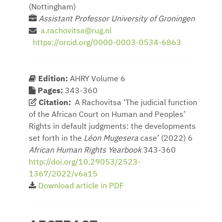
(Nottingham)
Assistant Professor University of Groningen
a.rachovitsa@rug.nl
https://orcid.org/0000-0003-0534-6863
Edition:
AHRY Volume 6
Pages:
343-360
Citation:
A Rachovitsa ‘The judicial function
of the African Court on Human and Peoples’
Rights in default judgments: the developments
set forth in the
Léon Mugesera
case’ (2022) 6
African Human Rights Yearbook
343-360
http://doi.org/10.29053/2523-
1367/2022/v6a15
Download article in PDF