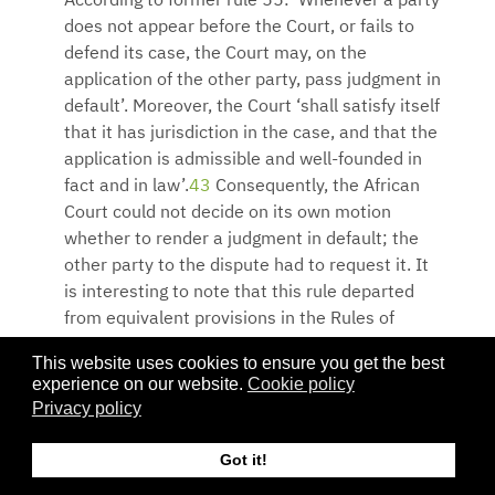
According to former rule 55: ‘Whenever a party
does not appear before the Court, or fails to
defend its case, the Court may, on the
application of the other party, pass judgment in
default’. Moreover, the Court ‘shall satisfy itself
that it has jurisdiction in the case, and that the
application is admissible and well-founded in
fact and in law’.
43
Consequently, the African
Court could not decide on its own motion
whether to render a judgment in default; the
other party to the dispute had to request it. It
is interesting to note that this rule departed
from equivalent provisions in the Rules of
Procedure of the other two international
This website uses cookies to ensure you get the best
human rights courts, the ECtHR and the
experience on our website.
Cookie policy
IACtHR. In particular, the ECtHR and IACtHR
Privacy policy
can decide to render a judgment in default on
their own motion, without a request from the
Got it!
other party.
44