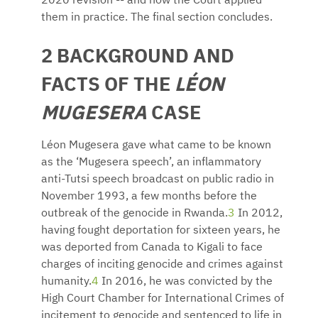
2020 revision -- and how the Court applied
them in practice. The final section concludes.
2 BACKGROUND AND
FACTS OF THE
LÉON
MUGESERA
CASE
Léon Mugesera gave what came to be known
as the ‘Mugesera speech’, an inflammatory
anti-Tutsi speech broadcast on public radio in
November 1993, a few months before the
outbreak of the genocide in Rwanda.
3
In 2012,
having fought deportation for sixteen years, he
was deported from Canada to Kigali to face
charges of inciting genocide and crimes against
humanity.
4
In 2016, he was convicted by the
High Court Chamber for International Crimes of
incitement to genocide and sentenced to life in