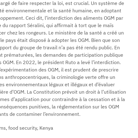
rgé de faire respecter la loi, est crucial. Un système de
té environnementale et la santé humaine, en adoptant
loppement. Ceci dit, l’interdiction des aliments OGM par
 rapport Séralini, qui affirmait à tort que le maïs
r chez les rongeurs. Le ministère de la santé a créé un
 le pays était disposé à adopter les OGM. Bien que son
pport du groupe de travail n’a pas été rendu public. En
nt prématurées, les demandes de participation publique
es OGM. En 2022, le président Ruto a levé l’interdiction.
l’expérimentation des OGM, il est prudent de prescrire
s anthropocentriques, la criminologie verte offre un
s environnementaux légaux et illégaux et d’évaluer
ère d’OGM. La Constitution prévoit un droit à l’utilisation
es d’application pour contraindre à la cessation et à la
conséquences punitives, la réglementation sur les OGM
ants de contaminer l’environnement.
s, food security, Kenya