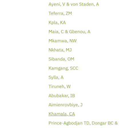
Ayeni, V & von Staden, A
Teferra, ZM
Kpla, KA
Maia, C & Gbenou, A
Mkamwa, NW
Nkhata, MJ
Sibanda, OM
Kamgang, SCC
Sylla, A
Tiruneh, W
Abubakar, IB
Aimienrovbiye, J
Khamala, CA
Prince-Agbodjan TD, Dongar BC &