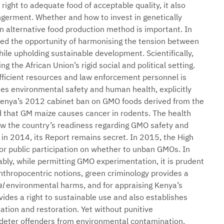
ight to adequate food of acceptable quality, it also
germent. Whether and how to invest in genetically
 alternative food production method is important. In
nied the opportunity of harmonising the tension between
ile upholding sustainable development. Scientifically,
 the African Union’s rigid social and political setting.
ufficient resources and law enforcement personnel is
es environmental safety and human health, explicitly
 Kenya’s 2012 cabinet ban on GMO foods derived from the
d that GM maize causes cancer in rodents. The health
iew the country’s readiness regarding GMO safety and
in 2014, its Report remains secret. In 2015, the High
r public participation on whether to unban GMOs. In
ably, while permitting GMO experimentation, it is prudent
nthropocentric notions, green criminology provides a
al
environmental harms, and for appraising Kenya’s
vides a right to sustainable use and also establishes
ion and restoration. Yet without punitive
eter offenders from environmental contamination.