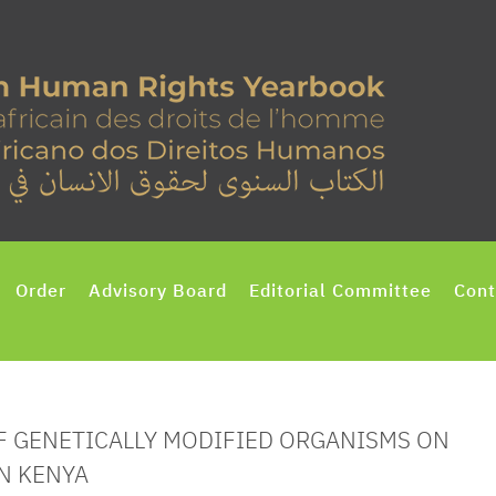
Order
Advisory Board
Editorial Committee
Cont
OF GENETICALLY MODIFIED ORGANISMS ON
N KENYA