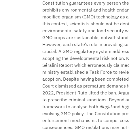
Constitution guarantees every person the r
prohibits environmental and health endan
modified organism (GMO) technology as an
this context, scientists should not be de
environmental safety and food security wh
GMO crops are sustainable, notwithstanding
However, each state’s role in providing s
crucial. A GMO regulatory system address
adopting the developmental risk notion.
Séralini Report which erroneously claime
ministry established a Task Force to rev
adoption. Despite having been completed 
Court dismissed as premature demands fo
2022, President Ruto lifted the ban. Argu
to prescribe criminal sanctions. Beyond a
framework to analyse both
illegal
and
leg
evolving GMO policy. The Constitution pro
enforcement mechanisms to compel cessat
consequences, GMO regulations may not d