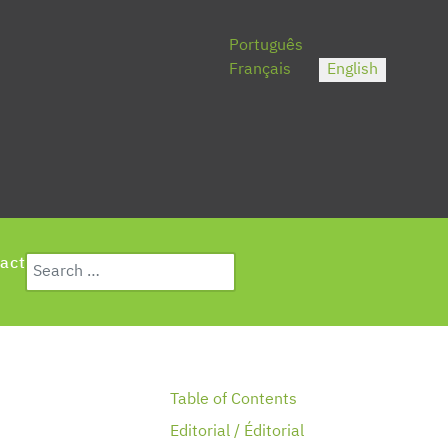
Select your language
Português
Français
English
Search
act
Type 2 or more characters for results.
Table of Contents
Editorial / Éditorial