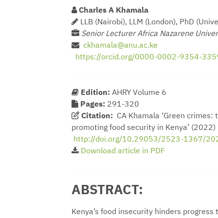
Charles A Khamala
LLB (Nairobi), LLM (London), PhD (Unive
Senior Lecturer Africa Nazarene Univer
ckhamala@anu.ac.ke
https://orcid.org/0000-0002-9354-335
Edition:
AHRY Volume 6
Pages:
291-320
Citation:
CA Khamala ‘Green crimes: th
promoting food security in Kenya’ (2022)
http://doi.org/10.29053/2523-1367/2
Download article in PDF
ABSTRACT:
Kenya’s food insecurity hinders progress