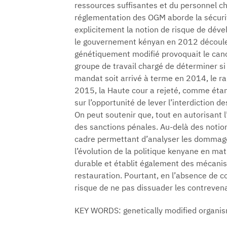
ressources suffisantes et du personnel cha
réglementation des OGM aborde la sécuri
explicitement la notion de risque de déve
le gouvernement kényan en 2012 découle du
génétiquement modifié provoquait le cance
groupe de travail chargé de déterminer si
mandat soit arrivé à terme en 2014, le ra
2015, la Haute cour a rejeté, comme éta
sur l’opportunité de lever l’interdiction d
On peut soutenir que, tout en autorisant 
des sanctions pénales. Au-delà des notion
cadre permettant d’analyser les dommage
l’évolution de la politique kenyane en mati
durable et établit également des mécanism
restauration. Pourtant, en l’absence de 
risque de ne pas dissuader les contreven
KEY WORDS: genetically modified organism