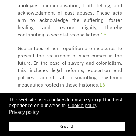
apologies, memorialisation, truth telling, and
acknowledgment of past abuses. These acts
aim to acknowledge the suffering, foster
healing, and restore dignity, thereby
contributing to societal reconciliation.
15
Guarantees of non-repetition are measures to
prevent the recurrence of such crimes in the
future. In the case of slavery and colonialism,
this includes legal reforms, education and
policies aimed at dismantling systemic
inequalities rooted in these histories.
16
According to the UN Guidelines, these
This website uses cookies to ensure you get the best
experience on our website.
Cookie policy
principles recognise that slavery and
Privacy policy
colonialism are crimes against humanity and
have long-lasting effects that sustain racial,
Got it!
social and economic disparities. Implementing
these principles is essential for redressing