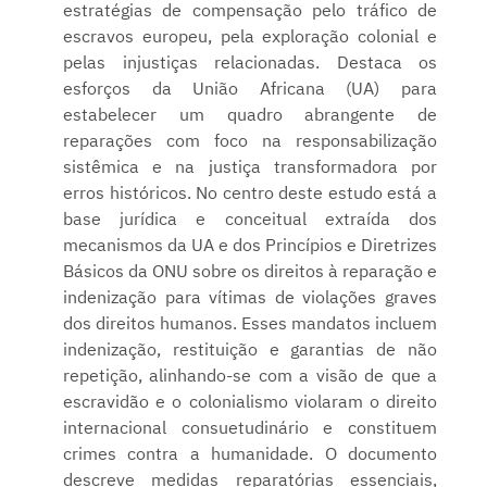
estratégias de compensação pelo tráfico de
escravos europeu, pela exploração colonial e
pelas injustiças relacionadas. Destaca os
esforços da União Africana (UA) para
estabelecer um quadro abrangente de
reparações com foco na responsabilização
sistêmica e na justiça transformadora por
erros históricos. No centro deste estudo está a
base jurídica e conceitual extraída dos
mecanismos da UA e dos Princípios e Diretrizes
Básicos da ONU sobre os direitos à reparação e
indenização para vítimas de violações graves
dos direitos humanos. Esses mandatos incluem
indenização, restituição e garantias de não
repetição, alinhando-se com a visão de que a
escravidão e o colonialismo violaram o direito
internacional consuetudinário e constituem
crimes contra a humanidade. O documento
descreve medidas reparatórias essenciais,