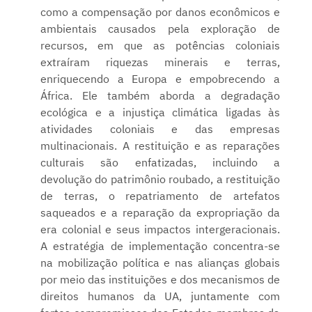
como a compensação por danos econômicos e
ambientais causados pela exploração de
recursos, em que as potências coloniais
extraíram riquezas minerais e terras,
enriquecendo a Europa e empobrecendo a
África. Ele também aborda a degradação
ecológica e a injustiça climática ligadas às
atividades coloniais e das empresas
multinacionais. A restituição e as reparações
culturais são enfatizadas, incluindo a
devolução do patrimônio roubado, a restituição
de terras, o repatriamento de artefatos
saqueados e a reparação da expropriação da
era colonial e seus impactos intergeracionais.
A estratégia de implementação concentra-se
na mobilização política e nas alianças globais
por meio das instituições e dos mecanismos de
direitos humanos da UA, juntamente com