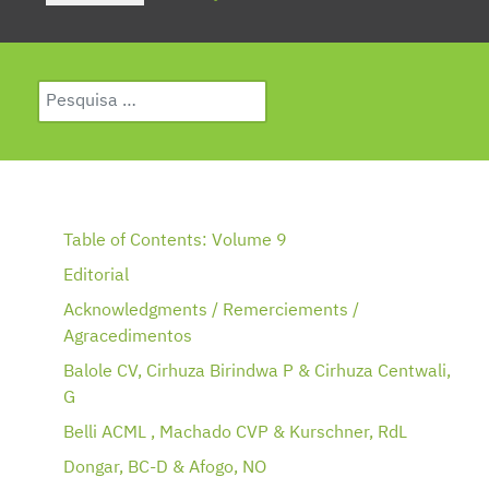
Pesquisar
Type 2 or more characters for results.
Table of Contents: Volume 9
Editorial
Acknowledgments / Remerciements /
Agracedimentos
Balole CV, Cirhuza Birindwa P & Cirhuza Centwali,
G
Belli ACML , Machado CVP & Kurschner, RdL
Dongar, BC-D & Afogo, NO