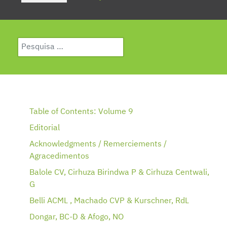
Pesquisar
Type 2 or more characters for results.
Table of Contents: Volume 9
Editorial
Acknowledgments / Remerciements /
Agracedimentos
Balole CV, Cirhuza Birindwa P & Cirhuza Centwali,
G
Belli ACML , Machado CVP & Kurschner, RdL
Dongar, BC-D & Afogo, NO