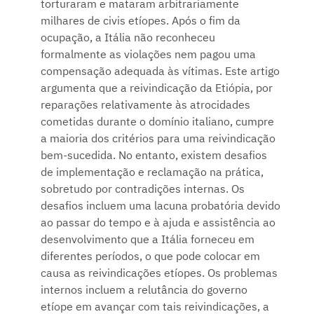
torturaram e mataram arbitrariamente
milhares de civis etíopes. Após o fim da
ocupação, a Itália não reconheceu
formalmente as violações nem pagou uma
compensação adequada às vítimas. Este artigo
argumenta que a reivindicação da Etiópia, por
reparações relativamente às atrocidades
cometidas durante o domínio italiano, cumpre
a maioria dos critérios para uma reivindicação
bem-sucedida. No entanto, existem desafios
de implementação e reclamação na prática,
sobretudo por contradições internas. Os
desafios incluem uma lacuna probatória devido
ao passar do tempo e à ajuda e assistência ao
desenvolvimento que a Itália forneceu em
diferentes períodos, o que pode colocar em
causa as reivindicações etíopes. Os problemas
internos incluem a relutância do governo
etíope em avançar com tais reivindicações, a