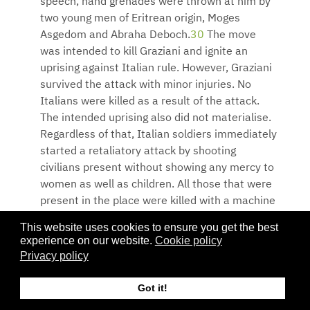
speech, hand grenades were thrown at him by
two young men of Eritrean origin, Moges
Asgedom and Abraha Deboch.
30
The move
was intended to kill Graziani and ignite an
uprising against Italian rule. However, Graziani
survived the attack with minor injuries. No
Italians were killed as a result of the attack.
The intended uprising also did not materialise.
Regardless of that, Italian soldiers immediately
started a retaliatory attack by shooting
civilians present without showing any mercy to
women as well as children. All those that were
present in the place were killed with a machine
gun. In just a few hours the place was filled
This website uses cookies to ensure you get the best
with dead bodies .
experience on our website.
Cookie policy
Privacy policy
Subsequently, the Italian officials placed the
city under curfew and the massacre continued
Got it!
for three successive days. Further, the soldiers