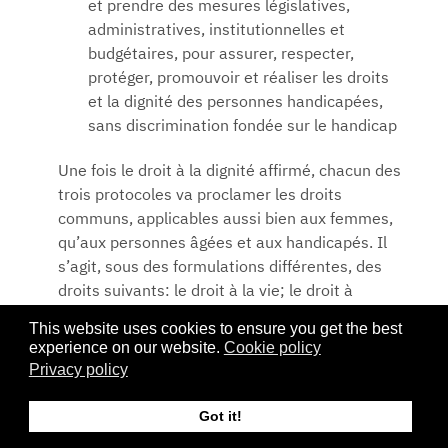
et prendre des mesures législatives,
administratives, institutionnelles et
budgétaires, pour assurer, respecter,
protéger, promouvoir et réaliser les droits
et la dignité des personnes handicapées,
sans discrimination fondée sur le handicap
Une fois le droit à la dignité affirmé, chacun des
trois protocoles va proclamer les droits
communs, applicables aussi bien aux femmes,
qu’aux personnes âgées et aux handicapés. Il
s’agit, sous des formulations différentes, des
droits suivants: le droit à la vie; le droit à
l’intégrité, à la liberté et à la sécurité; le droit à
This website uses cookies to ensure you get the best
l’interdiction de la torture, les peines ou
experience on our website.
Cookie policy
traitements cruels, inhumains et dégradants; la
Privacy policy
non-discrimination; l’égalité; le droit de
participer à la vie politique et publique; la
Got it!
liberté d’expression et d’opinion; le droit