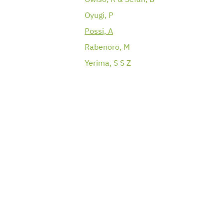
Owiso, R & Sefah, B
Oyugi, P
Possi, A
Rabenoro, M
Yerima, S S Z