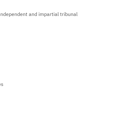
 independent and impartial tribunal
y
ges