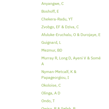
Anyangwe, C
Boshoff, E
Chekera-Radu, YT
Zvobgo, EF & Dziva, C
Afuluke-Eruchalu, O & Durojaye, E
Guignard, L
Mezmur, BD
Murray R, Long D, Ayeni V & Somé
A
Nyman-Metcalf, K &
Papageorgiou, I
Okoloise, C
Olinga, A D
Ondo, T