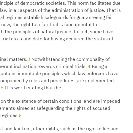
principle of democratic societies. This norm facilitates due
aw in all aspects of the administration of justice. That is
gal regimes establish safeguards for guaranteeing fair
now, the right to a fair trial is fundamental to
h the principles of natural justice. In fact, some have
r trial as a candidate for having acquired the status of
minal matters.
3
Notwithstanding the commonality of
nherent inclination towards criminal trials.’
4
Being a
al contains immutable principles which law enforcers have
companied by rules and procedures, are implemented
6
It is worth stating that the
nt on the existence of certain conditions, and are impeded
lements aimed at safeguarding the rights of accused
 regimes.
8
and fair trial, other rights, such as the right to life and