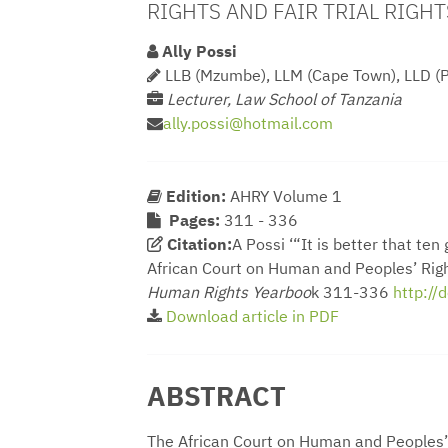
RIGHTS AND FAIR TRIAL RIGHT
Ally Possi
LLB (Mzumbe), LLM (Cape Town), LLD (P
Lecturer, Law School of Tanzania
ally.possi@hotmail.com
Edition:
AHRY Volume 1
Pages:
311 - 336
Citation:
A Possi ‘“It is better that te
African Court on Human and Peoples’ Right
Human Rights Yearboo
k 311-336
http:/
Download article in PDF
ABSTRACT
The African Court on Human and Peoples’ R