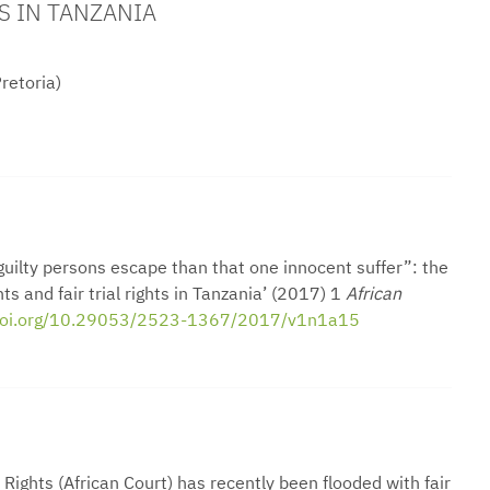
S IN TANZANIA
retoria)
n guilty persons escape than that one innocent suffer”: the
s and fair trial rights in Tanzania’ (2017) 1
African
/doi.org/10.29053/2523-1367/2017/v1n1a15
ights (African Court) has recently been flooded with fair