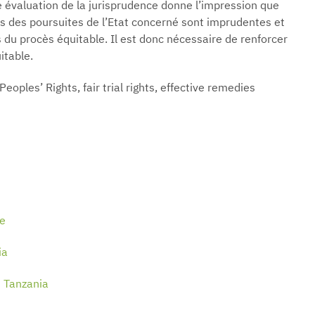
ne évaluation de la jurisprudence donne l’impression que
ges des poursuites de l’Etat concerné sont imprudentes et
 du procès équitable. Il est donc nécessaire de renforcer
itable.
les’ Rights, fair trial rights, effective remedies
me
nia
in Tanzania