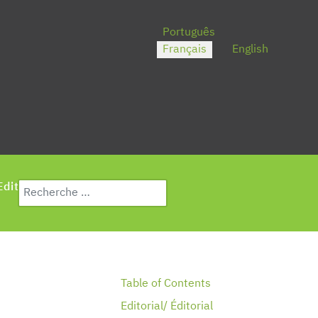
Sélectionnez votre langue
Português
Français
English
Valider
Editeurs
Contact
Type 2 or more characters for results.
Table of Contents
Editorial/ Éditorial