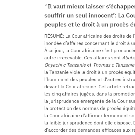
‘
Il vaut mieux laisser s’échappe
souffrir un seul innocent’: La Co
peuples et le droit à un procès 
RÉSUMÉ: La Cour africaine des droits de 
inondée d’affaires concernant le droit à u
À ce jour, la Cour africaine s’est prononcé
autre irrecevable. Ces affaires sont
Abubak
Onyachi c Tanzanie
et
Thomas c Tanzanie
la Tanzanie viole le droit à un procès équi
l’homme et des peuples et d’autres instr
devant la Cour africaine. Cet article retra
les cinq affaires jugées, dans la promoti
la jurisprudence émergente de la Cour sur
la protection des normes de procès équitabl
la Cour africaine d’affirmer fermement s
la faible jurisprudence dont elle dispose.
d’accorder des demandes efficaces aux re