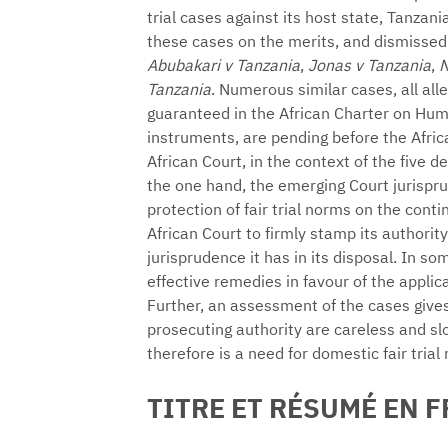
trial cases against its host state, Tanzani
these cases on the merits, and dismissed
Abubakari v Tanzania
,
Jonas v Tanzania
,
N
Tanzania
. Numerous similar cases, all alleg
guaranteed in the African Charter on Hum
instruments, are pending before the Africa
African Court, in the context of the five d
the one hand, the emerging Court jurispru
protection of fair trial norms on the conti
African Court to firmly stamp its authority
jurisprudence it has in its disposal. In s
effective remedies in favour of the applica
Further, an assessment of the cases gives
prosecuting authority are careless and slop
therefore is a need for domestic fair trial
TITRE ET RÉSUMÉ EN 